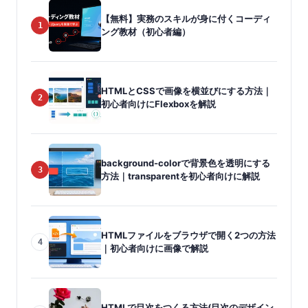
【無料】実務のスキルが身に付くコーディ
1
ング教材（初心者編）
HTMLとCSSで画像を横並びにする方法｜
2
初心者向けにFlexboxを解説
background-colorで背景色を透明にする
3
方法｜transparentを初心者向けに解説
HTMLファイルをブラウザで開く2つの方法
4
｜初心者向けに画像で解説
HTMLで目次をつくる方法(目次のデザイン