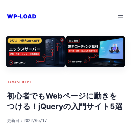
内
容
WP-LOAD
を
ス
キ
9/7まで 最大30％OFF
ッ
プ
JAVASCRIPT
初心者でもWebページに動きを
つける！jQueryの入門サイト5選
2022/05/17