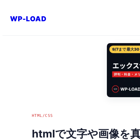
内
容
WP-LOAD
を
ス
キ
9/7まで 最大30
ッ
プ
HTML/CSS
htmlで文字や画像