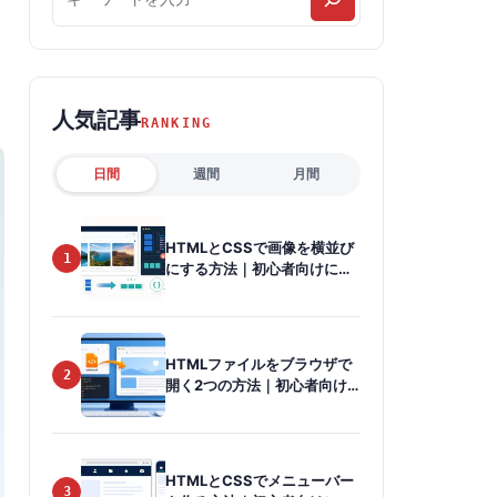
事
を
検
人気記事
索
RANKING
日間
週間
月間
HTMLとCSSで画像を横並び
1
にする方法｜初心者向けに
Flexboxを解説
HTMLファイルをブラウザで
2
開く2つの方法｜初心者向け
に画像で解説
HTMLとCSSでメニューバー
3