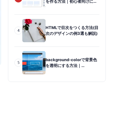
を作る方法｜初心者向けに手
順を解説
HTMLで目次をつくる方法(目
4
次のデザインの例3選も解説)
background-colorで背景色
5
を透明にする方法｜
transparentを初心者向けに
解説