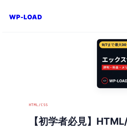
内
容
WP-LOAD
を
ス
キ
9/7まで 最大30
ッ
プ
HTML/CSS
【初学者必見】HTML