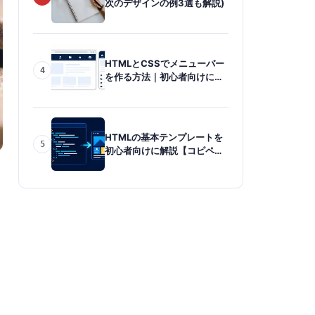
次のデザインの例3選も解説)
HTMLとCSSでメニューバー
4
を作る方法｜初心者向けに手
順を解説
HTMLの基本テンプレートを
5
初心者向けに解説【コピペ対
応】