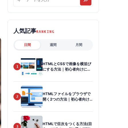
事
を
検
人気記事
索
RANKING
日間
週間
月間
HTMLとCSSで画像を横並び
1
にする方法｜初心者向けに
Flexboxを解説
HTMLファイルをブラウザで
2
開く2つの方法｜初心者向け
に画像で解説
HTMLで目次をつくる方法(目
3