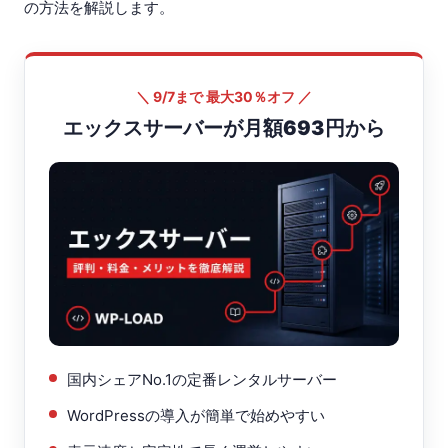
の方法を解説します。
＼ 9/7まで 最大30％オフ ／
エックスサーバーが月額693円から
国内シェアNo.1の定番レンタルサーバー
WordPressの導入が簡単で始めやすい