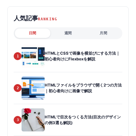
検
索
人気記事
RANKING
日間
週間
月間
HTMLとCSSで画像を横並びにする方法｜
1
初心者向けにFlexboxを解説
HTMLファイルをブラウザで開く2つの方法
2
｜初心者向けに画像で解説
HTMLで目次をつくる方法(目次のデザイン
3
の例3選も解説)