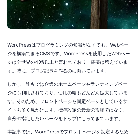
WordPressはプログラミングの知識がなくても、Webペー
ジを構築できるCMSです。WordPressを使用したWebペー
ジは全世界の40%以上と言われており、需要は増えていま
す。特に、ブログ記事を作るのに向いています。
しかし、昨今では企業のホームページやランディングペー
ジにも利用されており、使用の幅もどんどん拡大していま
す。そのため、フロントページを固定ページとしているサ
イトも多く見かけます。標準設定の最新の投稿ではなく、
自分の指定したいページをトップにもってきています。
本記事では、WordPressでフロントページを設定するため