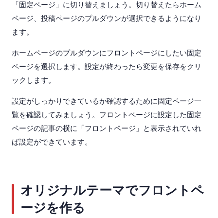
「固定ページ」に切り替えましょう。切り替えたらホーム
ページ、投稿ページのプルダウンが選択できるようになり
ます。
ホームページのプルダウンにフロントページにしたい固定
ページを選択します。設定が終わったら変更を保存をクリ
ックします。
設定がしっかりできているか確認するために固定ページ一
覧を確認してみましょう。フロントページに設定した固定
ページの記事の横に「フロントページ」と表示されていれ
ば設定ができています。
オリジナルテーマでフロントペ
ージを作る