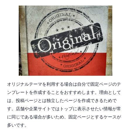
オリジナルテーマを利用する場合は自分で固定ページのテ
ンプレートを作成することをおすすめします。理由として
は、投稿ページとは独立したページを作成できるためで
す。店舗や企業サイトではトップに表示させたい情報が常
に同じである場合が多いため、固定ページとするケースが
多いです。