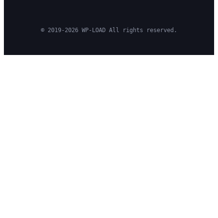
© 2019-2026 WP-LOAD All rights reserved.