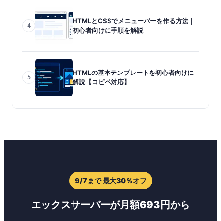
HTMLとCSSでメニューバーを作る方法｜
4
初心者向けに手順を解説
HTMLの基本テンプレートを初心者向けに
5
解説【コピペ対応】
9/7まで 最大30％オフ
エックスサーバーが月額693円から