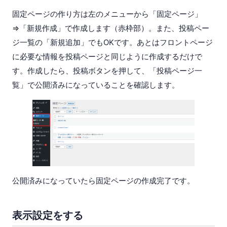
固定ページの作り方は左のメニューから「固定ページ」
⇒「新規作成」で作成します（赤枠部）。また、投稿ペー
ジ一覧の「新規追加」でもOKです。あとはフロントページ
に必要な情報を投稿ページと同じように作成するだけで
す。作成したら、投稿ボタンを押して、「投稿ページ一
覧」で公開済みになっていることを確認します。
公開済みになっていたら固定ページの作成完了です。
表示設定をする