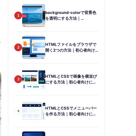
background-colorで背景色
1
を透明にする方法｜
transparentを初心者向けに
解説
HTMLファイルをブラウザで
2
開く2つの方法｜初心者向け
に画像で解説
HTMLとCSSで画像を横並び
3
にする方法｜初心者向けに
Flexboxを解説
HTMLとCSSでメニューバー
4
を作る方法｜初心者向けに手
順を解説