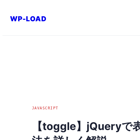
内
容
WP-LOAD
を
ス
キ
ッ
プ
JAVASCRIPT
【toggle】jQue