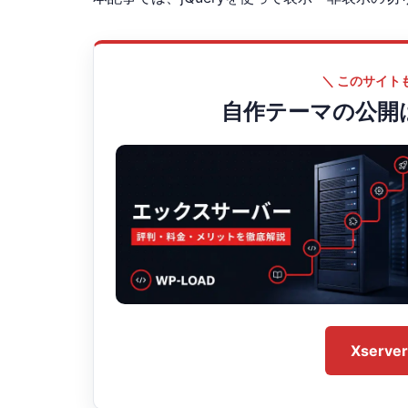
＼ このサイトも
自作テーマの公開
Xser