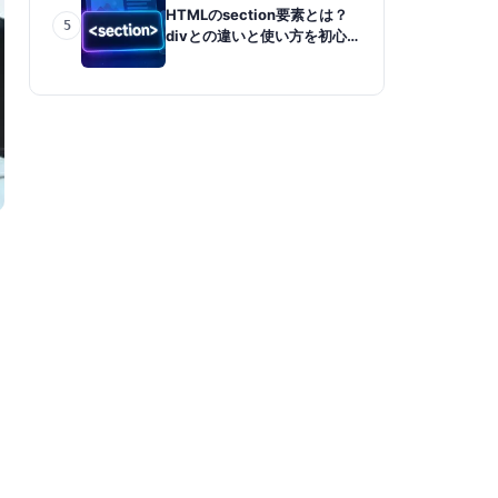
HTMLのsection要素とは？
5
divとの違いと使い方を初心者
向けに解説