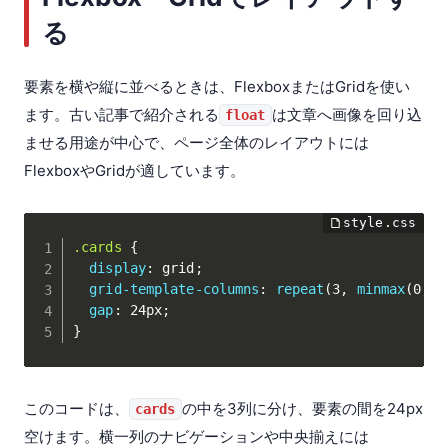
る
要素を横や縦に並べるときは、FlexboxまたはGridを使い
ます。古い記事で紹介される
は文章へ画像を回り込
float
ませる用途が中心で、ページ全体のレイアウトには
FlexboxやGridが適しています。
.cards
{
display
:
 grid
;
grid-template-columns
:
repeat
(
3
,
minmax
(
0
,
 1
gap
:
 24px
;
}
このコードは、
の中を3列に分け、要素の間を24px
cards
空けます。横一列のナビゲーションや中央揃えには