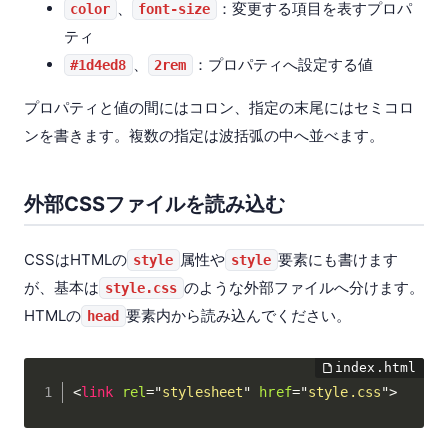
、
：変更する項目を表すプロパ
color
font-size
ティ
、
：プロパティへ設定する値
#1d4ed8
2rem
プロパティと値の間にはコロン、指定の末尾にはセミコロ
ンを書きます。複数の指定は波括弧の中へ並べます。
外部CSSファイルを読み込む
CSSはHTMLの
属性や
要素にも書けます
style
style
が、基本は
のような外部ファイルへ分けます。
style.css
HTMLの
要素内から読み込んでください。
head
<
link
rel
=
"
stylesheet
"
href
=
"
style.css
"
>