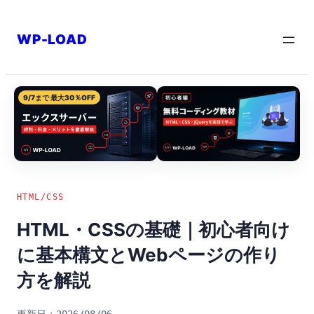
内
容
WP-LOAD
を
ス
キ
9/7まで 最大30％OFF
ッ
プ
HTML/CSS
HTML・CSSの基礎｜初心者向け
に基本構文とWebページの作り
方を解説