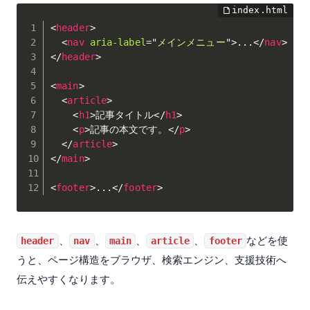
<
header
>
<
nav
aria-label
=
"
メインメニュー
"
>
...
</
nav
>
</
header
>
<
main
>
<
article
>
<
h1
>
記事タイトル
</
h1
>
<
p
>
記事の本文です。
</
p
>
</
article
>
</
main
>
<
footer
>
...
</
footer
>
、
、
、
、
などを使
header
nav
main
article
footer
うと、ページ構造をブラウザ、検索エンジン、支援技術へ
伝えやすくなります。