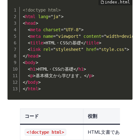
<!doctype html>
<
html
lang
=
"
ja
"
>
<
head
>
<
meta
charset
=
"
UTF-8
"
>
<
meta
name
=
"
viewport
"
content
=
"
width=device-
<
title
>
HTML・CSSの基礎
</
title
>
<
link
rel
=
"
stylesheet
"
href
=
"
style.css
"
>
</
head
>
<
body
>
<
h1
>
HTML・CSSの基礎
</
h1
>
<
p
>
基本構文から学びます。
</
p
>
</
body
>
</
html
>
コード
役割
HTML文書であることを
<!doctype html>