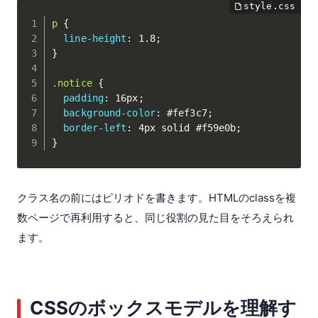
p
{
line-height
:
 1.8
;
}
.notice
{
padding
:
 16px
;
background-color
:
 #fef3c7
;
border-left
:
 4px solid #f59e0b
;
}
クラス名の前にはピリオドを書きます。HTMLのclassを複
数ページで再利用すると、同じ役割の見た目をそろえられ
ます。
CSSのボックスモデルを理解す