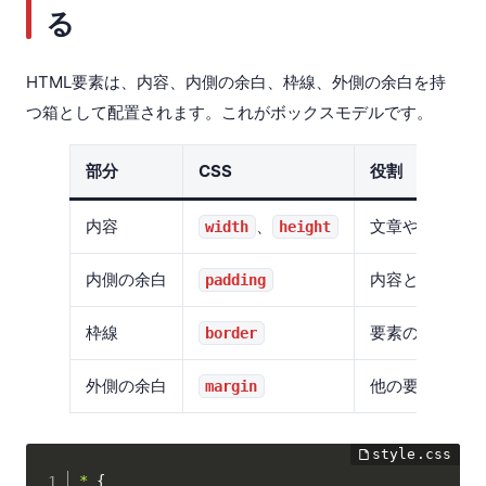
る
HTML要素は、内容、内側の余白、枠線、外側の余白を持
つ箱として配置されます。これがボックスモデルです。
部分
CSS
役割
内容
、
文章や画像が入
width
height
内側の余白
内容と枠線の間
padding
枠線
要素の境界を表
border
外側の余白
他の要素との間
margin
*
{