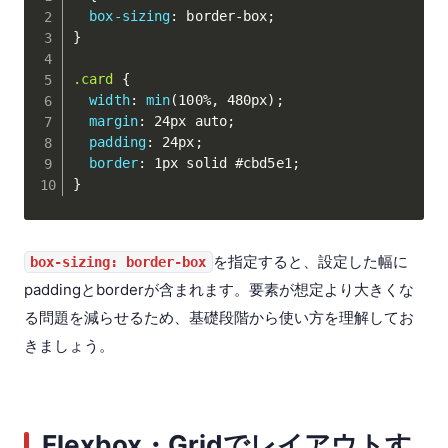
box-sizing
:
 border-box
;
}
.card
{
width
:
min
(
100%
,
 480px
)
;
margin
:
 24px auto
;
padding
:
 24px
;
border
:
 1px solid #cbd5e1
;
}
を指定すると、設定した幅に
box-sizing: border-box
paddingとborderが含まれます。要素が想定より大きくな
る問題を減らせるため、基礎段階から使い方を理解してお
きましょう。
Flexbox・Gridでレイアウトす