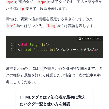
が開始タグ、
が終了タグです。間の文章を含め
<p>
</p>
た全体が
要素で、段落を表します。
p
属性は、要素へ追加情報を設定する書き方です。次の
属性はリンク先、
属性は言語を表します。
href
lang
<
html
lang
=
"
ja
"
>
<
a
href
=
"
about.html
"
>
プロフィールを見る
</
a
>
属性名と値の間には
を書き、値を引用符で囲みます。タ
=
グの種類と属性を詳しく確認したい場合は、次の記事も参
考にしてください。