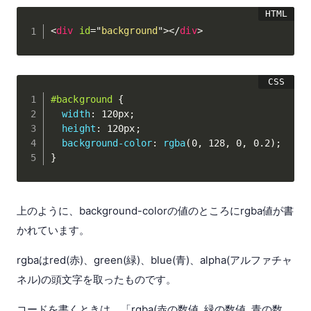
<
div
id
=
"
background
"
>
</
div
>
#background
{
width
:
 120px
;
height
:
 120px
;
background-color
:
rgba
(
0
,
 128
,
 0
,
 0.2
)
;
}
上のように、background-colorの値のところにrgba値が書
かれています。
rgbaはred(赤)、green(緑)、blue(青)、alpha(アルファチャ
ネル)の頭文字を取ったものです。
コードを書くときは、「rgba(赤の数値, 緑の数値, 青の数