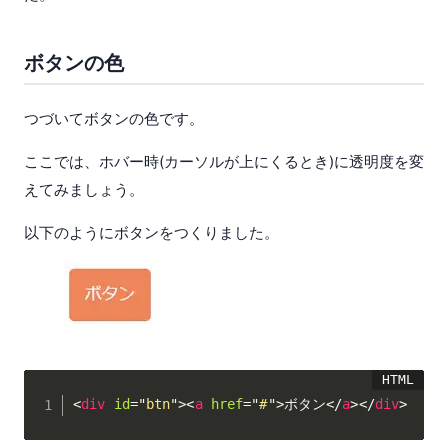
ボタンの色
つづいてボタンの色です。
ここでは、ホバー時(カーソルが上にくるとき)に透明度を変
えてみましょう。
以下のようにボタンをつくりました。
<
div
id
=
"
btn
"
>
<
a
href
=
"
#
"
>
ボタン
</
a
>
</
div
>