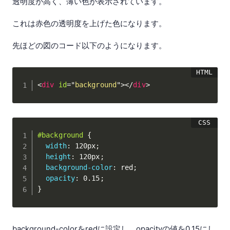
透明度が高く、薄い色が表示されています。
これは赤色の透明度を上げた色になります。
先ほどの図のコード以下のようになります。
<
div
id
=
"
background
"
>
</
div
>
#background
{
width
:
 120px
;
height
:
 120px
;
background-color
:
 red
;
opacity
:
 0.15
;
}
background-colorをredに設定し、opacityの値を0.15にし