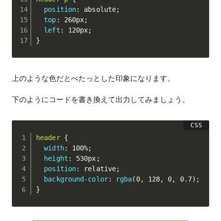
position
:
 absolute
;
top
:
 260px
;
left
:
 120px
;
}
上のような色だとべたっとした印象になります。
下のようにコードを書き換えて出力してみましょう。
header
{
width
:
 100%
;
height
:
 530px
;
position
:
 relative
;
background-color
:
rgba
(
0
,
 128
,
 0
,
 0.7
)
;
}