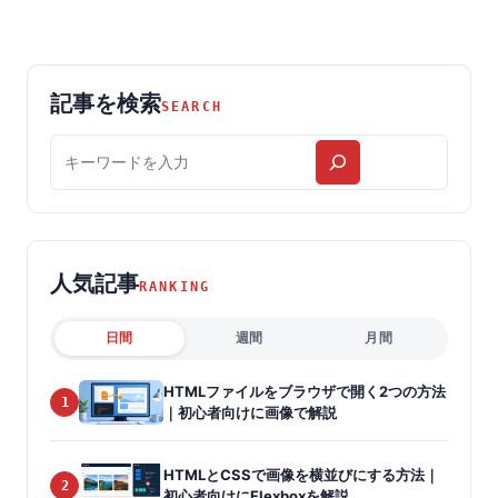
記事を検索
SEARCH
記
事
を
検
索
人気記事
RANKING
日間
週間
月間
HTMLファイルをブラウザで開く2つの方法
1
｜初心者向けに画像で解説
HTMLとCSSで画像を横並びにする方法｜
2
初心者向けにFlexboxを解説