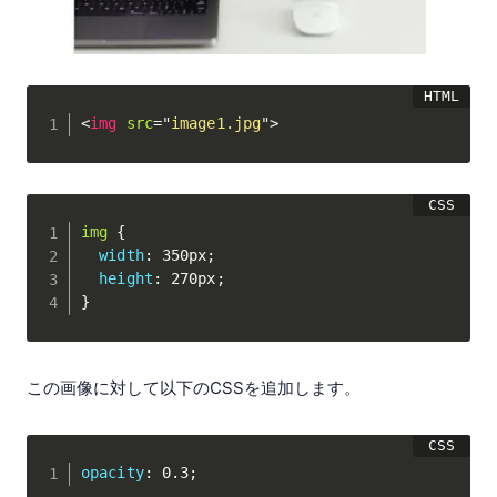
<
img
src
=
"
image1.jpg
"
>
img
{
width
:
 350px
;
height
:
 270px
;
}
この画像に対して以下のCSSを追加します。
opacity
:
 0.3
;