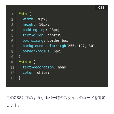
#btn
{
width
:
 78px
;
height
:
 50px
;
padding-top
:
 13px
;
text-align
:
 center
;
box-sizing
:
 border-box
;
background-color
:
rgb
(
255
,
 127
,
 80
)
;
border-radius
:
 5px
;
}
#btn a
{
text-decoration
:
 none
;
color
:
 white
;
}
このCSSに下のようなホバー時のスタイルのコードを追加
します。