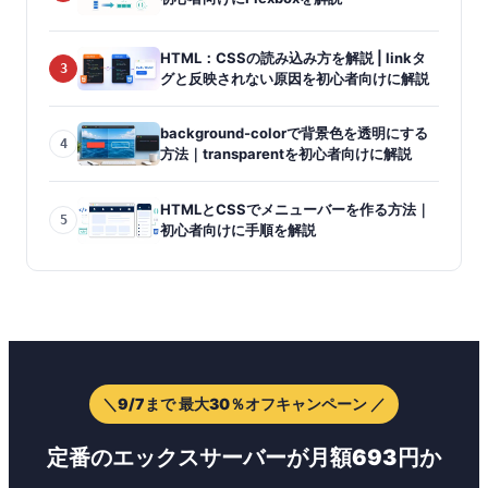
HTML：CSSの読み込み方を解説 | linkタ
3
グと反映されない原因を初心者向けに解説
background-colorで背景色を透明にする
4
方法｜transparentを初心者向けに解説
HTMLとCSSでメニューバーを作る方法｜
5
初心者向けに手順を解説
＼9/7まで 最大30％オフキャンペーン ／
定番のエックスサーバーが月額693円か