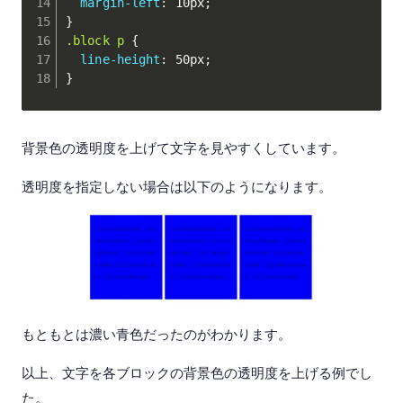
margin-left
:
 10px
;
}
.block p
{
line-height
:
 50px
;
}
背景色の透明度を上げて文字を見やすくしています。
透明度を指定しない場合は以下のようになります。
もともとは濃い青色だったのがわかります。
以上、文字を各ブロックの背景色の透明度を上げる例でし
た。