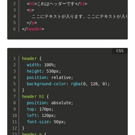
<
h1
>
これはヘッダーです
</
h1
>
<
p
>
    ここにテキストが入ります。ここにテキストが入りま
</
p
>
</
header
>
header
{
width
:
 100%
;
height
:
 530px
;
position
:
 relative
;
background-color
:
rgba
(
0
,
 128
,
 0
)
;
}
header h1
{
position
:
 absolute
;
top
:
 170px
;
left
:
 120px
;
font-size
:
 50px
;
}
header p
{