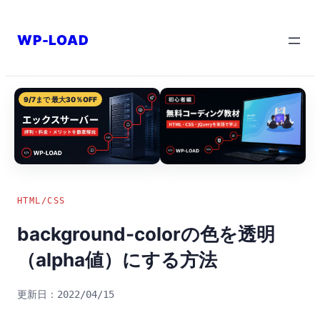
内
容
WP-LOAD
を
ス
キ
9/7まで 最大30％OFF
ッ
プ
HTML/CSS
background-colorの色を透明
（alpha値）にする方法
2022/04/15