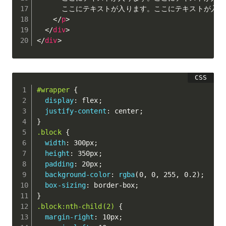
      ここにテキストが入ります。ここにテキストが入
</
p
>
</
div
>
</
div
>
#wrapper
{
display
:
 flex
;
justify-content
:
 center
;
}
.block
{
width
:
 300px
;
height
:
 350px
;
padding
:
 20px
;
background-color
:
rgba
(
0
,
 0
,
 255
,
 0.2
)
;
box-sizing
:
 border-box
;
}
.block:nth-child(2)
{
margin-right
:
 10px
;