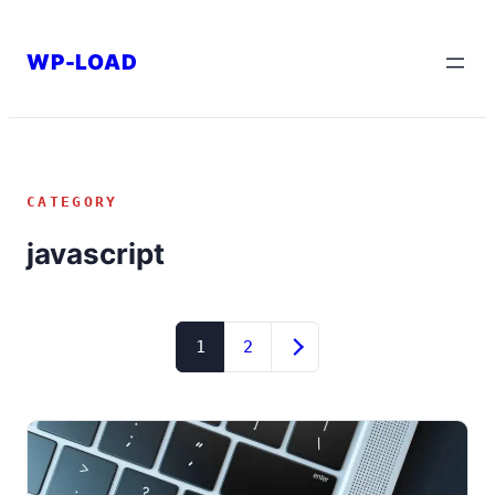
内
容
WP-LOAD
を
ス
キ
ッ
CATEGORY
プ
javascript
投
1
2
稿
の
ペ