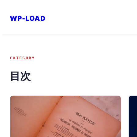
内
容
WP-LOAD
を
ス
キ
ッ
CATEGORY
プ
目次