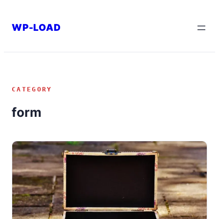
内
容
WP-LOAD
を
ス
キ
ッ
CATEGORY
プ
form