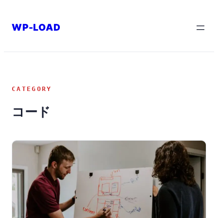
内
容
WP-LOAD
を
ス
キ
ッ
CATEGORY
プ
コード