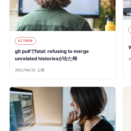
GITHUB
git pullでfatal: refusing to merge
unrelated historiesが出た時
2
2022/04/25 公開