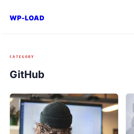
内
容
WP-LOAD
を
ス
キ
ッ
CATEGORY
プ
GitHub