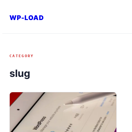
内
容
WP-LOAD
を
ス
キ
ッ
CATEGORY
プ
slug