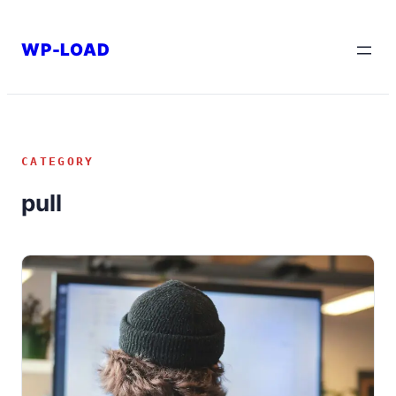
内
容
WP-LOAD
を
ス
キ
ッ
CATEGORY
プ
pull