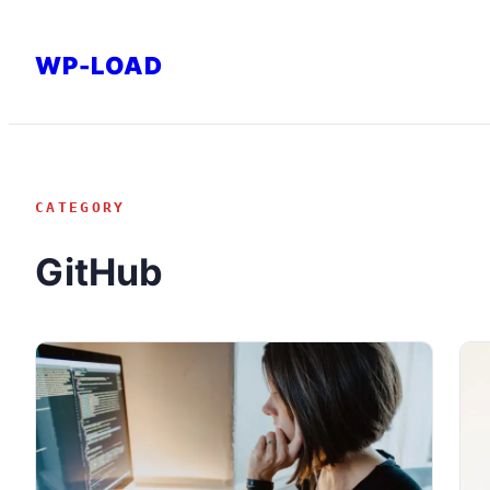
内
容
WP-LOAD
を
ス
キ
ッ
CATEGORY
プ
GitHub