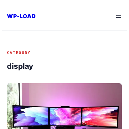
内
容
WP-LOAD
を
ス
キ
ッ
CATEGORY
プ
display