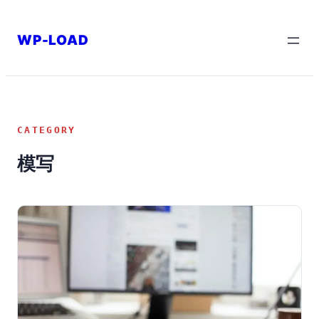
内
容
WP-LOAD
を
ス
キ
ッ
CATEGORY
プ
模写