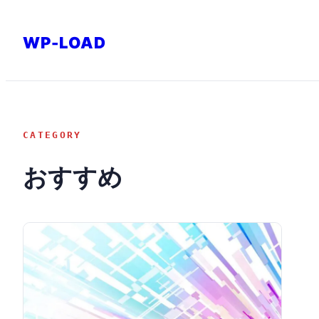
内
容
WP-LOAD
を
ス
キ
ッ
CATEGORY
プ
おすすめ